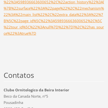
%22%3A598936663600652%2C%22action_history%22%3A[
%7B%22surface%22%3A%22page%22%2C%22mechanism%
22%3A%22main_list%22%2C%22extra_data%22%3A%22%7
B%5C%22page_id%5C%22%3A598936663600652%2C%5C
%22tour_id%5C%22%3Anull%7D%22%7D]%2C%22has_sour
ce%22%3Atrue%7D
Contatos
Clube Ornitologico da Beira Interior
Beco da Canada Norte, nº5
Pousadinha