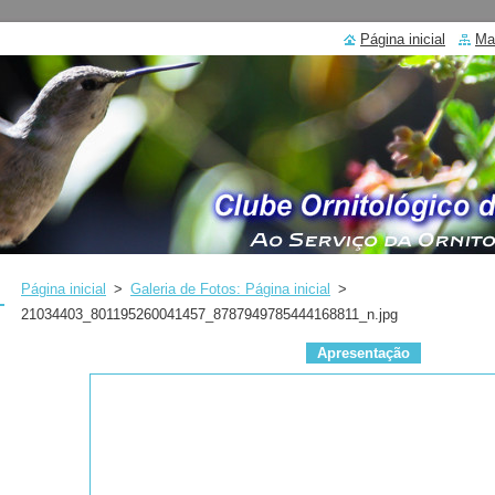
Página inicial
Ma
Página inicial
>
Galeria de Fotos: Página inicial
>
21034403_801195260041457_8787949785444168811_n.jpg
Apresentação