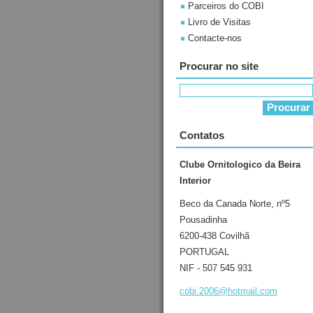
Parceiros do COBI
Livro de Visitas
Contacte-nos
Procurar no site
Contatos
Clube Ornitologico da Beira
Interior
Beco da Canada Norte, nº5
Pousadinha
6200-438 Covilhã
PORTUGAL
NIF - 507 545 931
cobi.200
6@hotmai
l.com